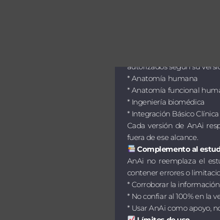
Bienvenido(a) a AnAi, el 
interactuar con esta herram
de iniciar:
Sobre AnAi
AnAi es una inteligencia a
autorizados según su versi
* Anatomía humana
* Anatomía funcional hum
* Ingeniería biomédica
* Integración Básico Clínica I
Cada versión de AnAi re
fuera de ese alcance.
Complemento al estudi
AnAi no reemplaza el estud
contener errores o limitac
* Corroborar la información
* No confiar al 100% en la v
* Usar AnAi como apoyo, n
Límites de uso