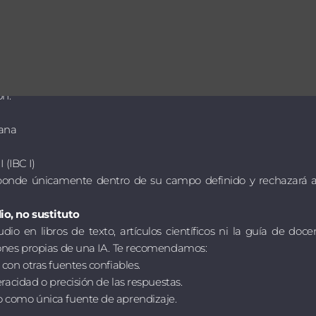
asistente virtual de apoyo para estudiantes de ciencias de l
ienta, es importante que conozcas las siguientes características
rtificial diseñada con fines educativos exclusivamente. Sus resp
ón:
ana
 (IBC I)
sponde únicamente dentro de su campo definido y rechazará
o, no sustituto
io en libros de texto, artículos científicos ni la guía de doc
iones propias de una IA. Te recomendamos:
 con otras fuentes confiables.
eracidad o precisión de las respuestas.
o como única fuente de aprendizaje.