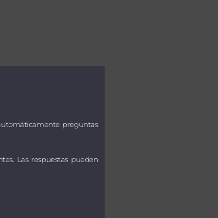
a salud. Antes de comenzar a
 de su primera versión, antes
uestas se limitan a los temas
 automáticamente preguntas
entes. Las respuestas pueden