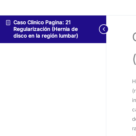
Caso Clinico Pagina: 21
Regularización (Hernia de
disco en la región lumbar)
H
(
i
c
d
r