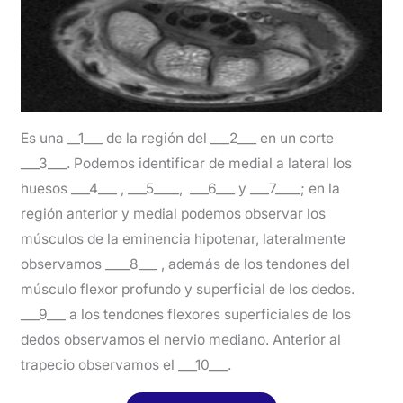
Es una __1___ de la región del ___2___ en un corte
___3___. Podemos identificar de medial a lateral los
huesos ___4___ , ___5____, ___6___ y ___7____; en la
región anterior y medial podemos observar los
músculos de la eminencia hipotenar, lateralmente
observamos ____8___ , además de los tendones del
músculo flexor profundo y superficial de los dedos.
___9___ a los tendones flexores superficiales de los
dedos observamos el nervio mediano. Anterior al
trapecio observamos el ___10___.