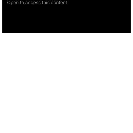
Open to access this content
Leer más »